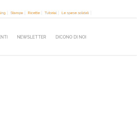
sing
Stampa
Ricette
Tutorial
Le spese solidali
ENTI
NEWSLETTER
DICONO DI NOI