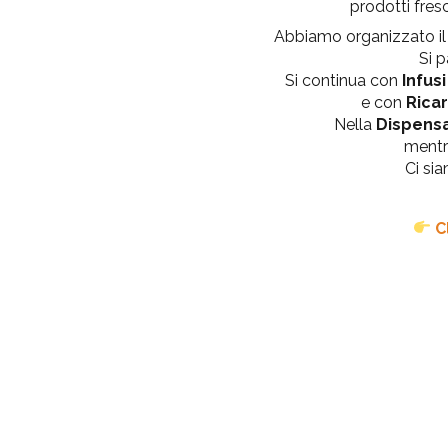
prodotti fresc
Abbiamo organizzato il c
Si 
Si continua con
Infusi
e con
Ricar
Nella
Dispensa
ment
Ci sia
C