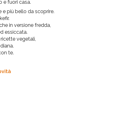
o e fuori casa.
 e più bello da scoprire.
efir.
che in versione fredda,
ed essiccata.
 ricette vegetali,
idiana.
con te.
ovità