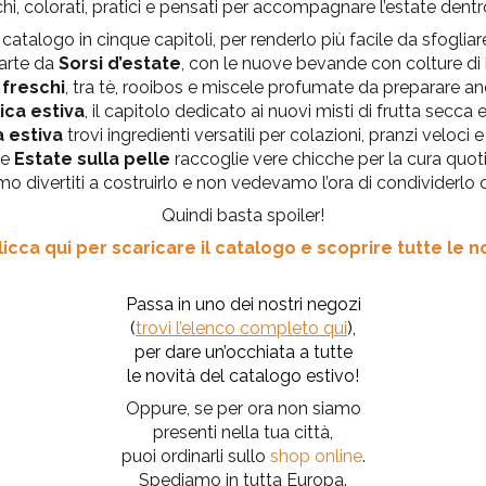
hi, colorati, pratici e pensati per accompagnare l’estate dentr
atalogo in cinque capitoli, per renderlo più facile da sfogliare
parte da
Sorsi d’estate
, con le nuove bevande con colture di k
 freschi
, tra tè, rooibos e miscele profumate da preparare an
ica estiva
, il capitolo dedicato ai nuovi misti di frutta secca 
 estiva
trovi ingredienti versatili per colazioni, pranzi veloci e
re
Estate sulla pelle
raccoglie vere chicche per la cura quot
mo divertiti a costruirlo e non vedevamo l’ora di condividerlo 
Quindi basta spoiler!
licca qui per scaricare il catalogo e scoprire tutte le n
Passa in uno dei nostri negozi
(
trovi l’elenco completo qui
),
per dare un’occhiata a tutte
le novità
del catalogo estivo!
Oppure, se per ora non siamo
presenti nella tua città,
puoi ordinarli sullo
shop online
.
Spediamo in tutta Europa.