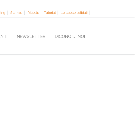
sing
Stampa
Ricette
Tutorial
Le spese solidali
ENTI
NEWSLETTER
DICONO DI NOI