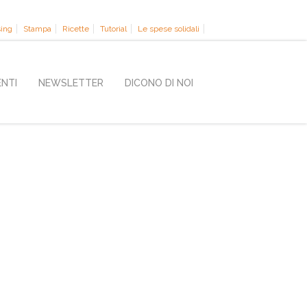
sing
Stampa
Ricette
Tutorial
Le spese solidali
ENTI
NEWSLETTER
DICONO DI NOI