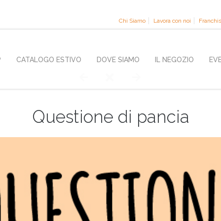
Chi Siamo
Lavora con noi
Franchi
P
CATALOGO ESTIVO
DOVE SIAMO
IL NEGOZIO
EV
Questione di pancia