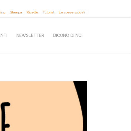
sing
Stampa
Ricette
Tutorial
Le spese solidali
ENTI
NEWSLETTER
DICONO DI NOI