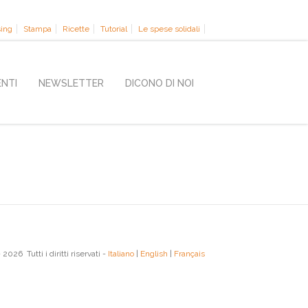
sing
Stampa
Ricette
Tutorial
Le spese solidali
ENTI
NEWSLETTER
DICONO DI NOI
2026 Tutti i diritti riservati -
Italiano
|
English
|
Français