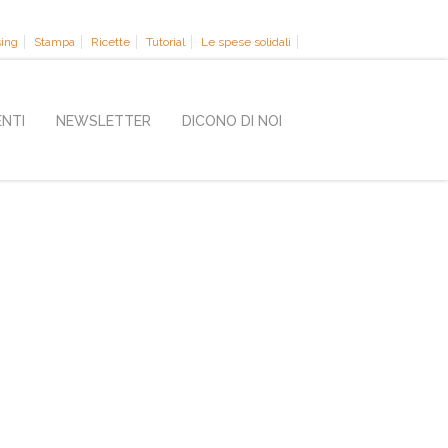
sing
Stampa
Ricette
Tutorial
Le spese solidali
ENTI
NEWSLETTER
DICONO DI NOI