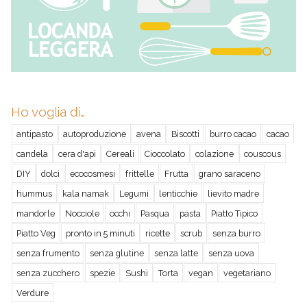
Ho voglia di…
antipasto
autoproduzione
avena
Biscotti
burro cacao
cacao
candela
cera d'api
Cereali
Cioccolato
colazione
couscous
DIY
dolci
ecocosmesi
frittelle
Frutta
grano saraceno
hummus
kala namak
Legumi
lenticchie
lievito madre
mandorle
Nocciole
occhi
Pasqua
pasta
Piatto Tipico
Piatto Veg
pronto in 5 minuti
ricette
scrub
senza burro
senza frumento
senza glutine
senza latte
senza uova
senza zucchero
spezie
Sushi
Torta
vegan
vegetariano
Verdure