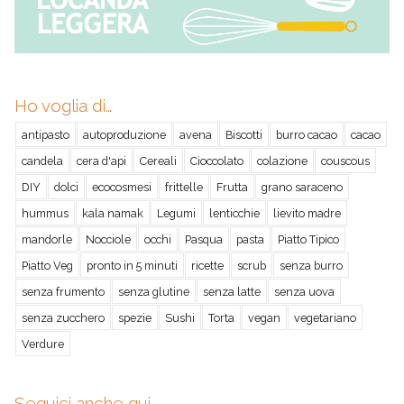
Ho voglia di…
antipasto
autoproduzione
avena
Biscotti
burro cacao
cacao
candela
cera d'api
Cereali
Cioccolato
colazione
couscous
DIY
dolci
ecocosmesi
frittelle
Frutta
grano saraceno
hummus
kala namak
Legumi
lenticchie
lievito madre
mandorle
Nocciole
occhi
Pasqua
pasta
Piatto Tipico
Piatto Veg
pronto in 5 minuti
ricette
scrub
senza burro
senza frumento
senza glutine
senza latte
senza uova
senza zucchero
spezie
Sushi
Torta
vegan
vegetariano
Verdure
Seguici anche qui