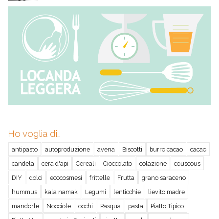
Ho voglia di…
antipasto
autoproduzione
avena
Biscotti
burro cacao
cacao
candela
cera d'api
Cereali
Cioccolato
colazione
couscous
DIY
dolci
ecocosmesi
frittelle
Frutta
grano saraceno
hummus
kala namak
Legumi
lenticchie
lievito madre
mandorle
Nocciole
occhi
Pasqua
pasta
Piatto Tipico