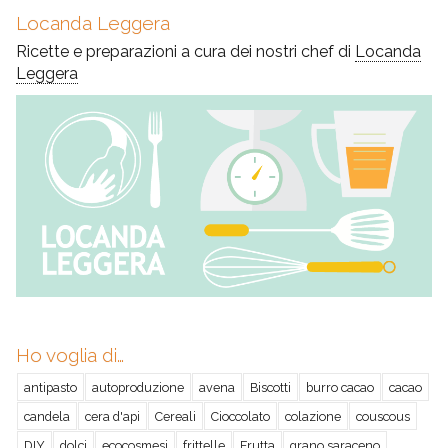
Locanda Leggera
Ricette e preparazioni a cura dei nostri chef di
Locanda
Leggera
Ho voglia di…
antipasto
autoproduzione
avena
Biscotti
burro cacao
cacao
candela
cera d'api
Cereali
Cioccolato
colazione
couscous
DIY
dolci
ecocosmesi
frittelle
Frutta
grano saraceno