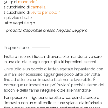
50 gr di
mandorle
*
1 cucchiaino di
cannella
*
1 cucchiaino di
lievito per dolci
*
1 pizzico di sale
latte vegetale q.b.
*
prodotto disponibile presso Negozio Leggero
Preparazione
Frullare insieme i fiocchi di avena e le mandorle, versare
in una ciotola e aggiungere gli altri ingredienti secchi.
Unire l’olio e un goccio di latte vegetale impastando con
le mani, se necessario aggiungere poco latte per volta
fino ad ottenere un impasto facilmente lavorabile. È
comunque un impasto un po’ “ruvido” perchè usiamo dei
fiocchi e della farina integrale, oltre alle mandorle!
Far riposare in frigo per un’oretta circa, quindi stendere
l’impasto con un matterello su una spianatoia infarinata