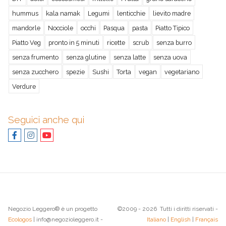
hummus
kala namak
Legumi
lenticchie
lievito madre
mandorle
Nocciole
occhi
Pasqua
pasta
Piatto Tipico
Piatto Veg
pronto in 5 minuti
ricette
scrub
senza burro
senza frumento
senza glutine
senza latte
senza uova
senza zucchero
spezie
Sushi
Torta
vegan
vegetariano
Verdure
Seguici anche qui
Negozio Leggero® è un progetto
©2009 - 2026 Tutti i diritti riservati -
Ecologos
| info@negozioleggero.it -
Italiano
|
English
|
Français