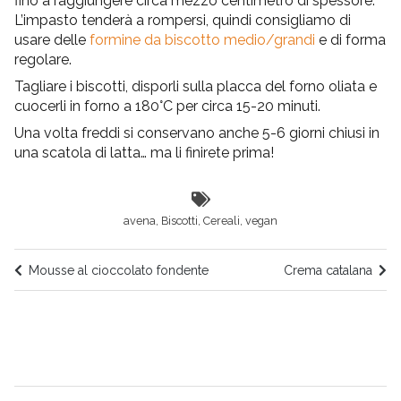
fino a raggiungere circa mezzo centimetro di spessore.
L’impasto tenderà a rompersi, quindi consigliamo di
usare delle
formine da biscotto medio/grandi
e di forma
regolare.
Tagliare i biscotti, disporli sulla placca del forno oliata e
cuocerli in forno a 180°C per circa 15-20 minuti.
Una volta freddi si conservano anche 5-6 giorni chiusi in
una scatola di latta… ma li finirete prima!
avena
,
Biscotti
,
Cereali
,
vegan
Mousse al cioccolato fondente
Crema catalana