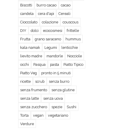
Biscotti
burro cacao
cacao
candela
cera d'api
Cereali
Cioccolato
colazione
couscous
DIY
dolci
ecocosmesi
frittelle
Frutta
grano saraceno
hummus
kala namak
Legumi
lenticchie
lievito madre
mandorle
Nocciole
occhi
Pasqua
pasta
Piatto Tipico
Piatto Veg
pronto in 5 minuti
ricette
scrub
senza burro
senza frumento
senza glutine
senza latte
senza uova
senza zucchero
spezie
Sushi
Torta
vegan
vegetariano
Verdure