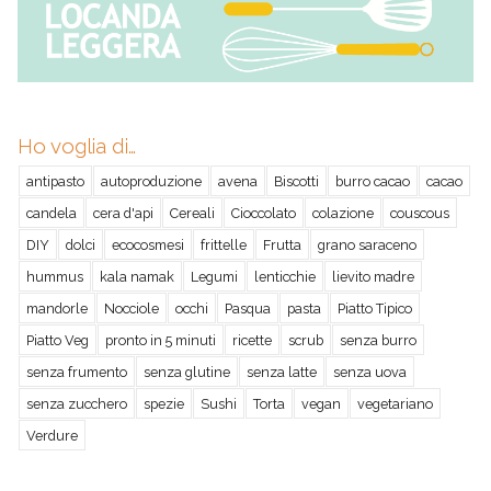
Ho voglia di…
antipasto
autoproduzione
avena
Biscotti
burro cacao
cacao
candela
cera d'api
Cereali
Cioccolato
colazione
couscous
DIY
dolci
ecocosmesi
frittelle
Frutta
grano saraceno
hummus
kala namak
Legumi
lenticchie
lievito madre
mandorle
Nocciole
occhi
Pasqua
pasta
Piatto Tipico
Piatto Veg
pronto in 5 minuti
ricette
scrub
senza burro
senza frumento
senza glutine
senza latte
senza uova
senza zucchero
spezie
Sushi
Torta
vegan
vegetariano
Verdure