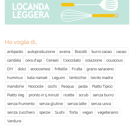
Ho voglia di…
antipasto
autoproduzione
avena
Biscotti
burro cacao
cacao
candela
cera d'api
Cereali
Cioccolato
colazione
couscous
DIY
dolci
ecocosmesi
frittelle
Frutta
grano saraceno
hummus
kala namak
Legumi
lenticchie
lievito madre
mandorle
Nocciole
occhi
Pasqua
pasta
Piatto Tipico
Piatto Veg
pronto in 5 minuti
ricette
scrub
senza burro
senza frumento
senza glutine
senza latte
senza uova
senza zucchero
spezie
Sushi
Torta
vegan
vegetariano
Verdure