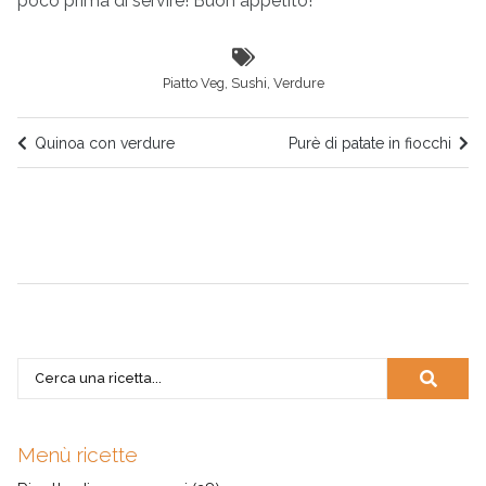
poco prima di servire!
Buon appetito!
Piatto Veg
,
Sushi
,
Verdure
Quinoa con verdure
Purè di patate in fiocchi
Menù ricette