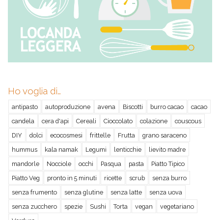
Ho voglia di…
antipasto
autoproduzione
avena
Biscotti
burro cacao
cacao
candela
cera d'api
Cereali
Cioccolato
colazione
couscous
DIY
dolci
ecocosmesi
frittelle
Frutta
grano saraceno
hummus
kala namak
Legumi
lenticchie
lievito madre
mandorle
Nocciole
occhi
Pasqua
pasta
Piatto Tipico
Piatto Veg
pronto in 5 minuti
ricette
scrub
senza burro
senza frumento
senza glutine
senza latte
senza uova
senza zucchero
spezie
Sushi
Torta
vegan
vegetariano