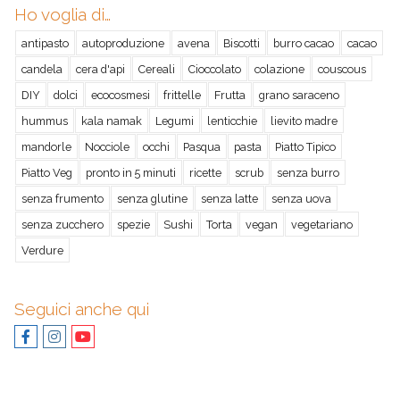
Ho voglia di…
antipasto
autoproduzione
avena
Biscotti
burro cacao
cacao
candela
cera d'api
Cereali
Cioccolato
colazione
couscous
DIY
dolci
ecocosmesi
frittelle
Frutta
grano saraceno
hummus
kala namak
Legumi
lenticchie
lievito madre
mandorle
Nocciole
occhi
Pasqua
pasta
Piatto Tipico
Piatto Veg
pronto in 5 minuti
ricette
scrub
senza burro
senza frumento
senza glutine
senza latte
senza uova
senza zucchero
spezie
Sushi
Torta
vegan
vegetariano
Verdure
Seguici anche qui