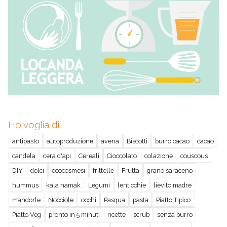
Ho voglia di…
antipasto
autoproduzione
avena
Biscotti
burro cacao
cacao
candela
cera d'api
Cereali
Cioccolato
colazione
couscous
DIY
dolci
ecocosmesi
frittelle
Frutta
grano saraceno
hummus
kala namak
Legumi
lenticchie
lievito madre
mandorle
Nocciole
occhi
Pasqua
pasta
Piatto Tipico
Piatto Veg
pronto in 5 minuti
ricette
scrub
senza burro