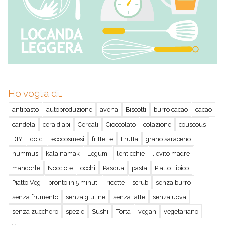
Ho voglia di…
antipasto
autoproduzione
avena
Biscotti
burro cacao
cacao
candela
cera d'api
Cereali
Cioccolato
colazione
couscous
DIY
dolci
ecocosmesi
frittelle
Frutta
grano saraceno
hummus
kala namak
Legumi
lenticchie
lievito madre
mandorle
Nocciole
occhi
Pasqua
pasta
Piatto Tipico
Piatto Veg
pronto in 5 minuti
ricette
scrub
senza burro
senza frumento
senza glutine
senza latte
senza uova
senza zucchero
spezie
Sushi
Torta
vegan
vegetariano