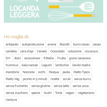
Ho voglia di…
antipasto
autoproduzione
avena
Biscotti
burro cacao
cacao
candela
cera d'api
Cereali
Cioccolato
colazione
couscous
DIY
dolci
ecocosmesi
frittelle
Frutta
grano saraceno
hummus
kala namak
Legumi
lenticchie
lievito madre
mandorle
Nocciole
occhi
Pasqua
pasta
Piatto Tipico
Piatto Veg
pronto in 5 minuti
ricette
scrub
senza burro
senza frumento
senza glutine
senza latte
senza uova
senza zucchero
spezie
Sushi
Torta
vegan
vegetariano
Verdure