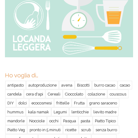
Ho voglia di…
antipasto
autoproduzione
avena
Biscotti
burro cacao
cacao
candela
cera d'api
Cereali
Cioccolato
colazione
couscous
DIY
dolci
ecocosmesi
frittelle
Frutta
grano saraceno
hummus
kala namak
Legumi
lenticchie
lievito madre
mandorle
Nocciole
occhi
Pasqua
pasta
Piatto Tipico
Piatto Veg
pronto in 5 minuti
ricette
scrub
senza burro