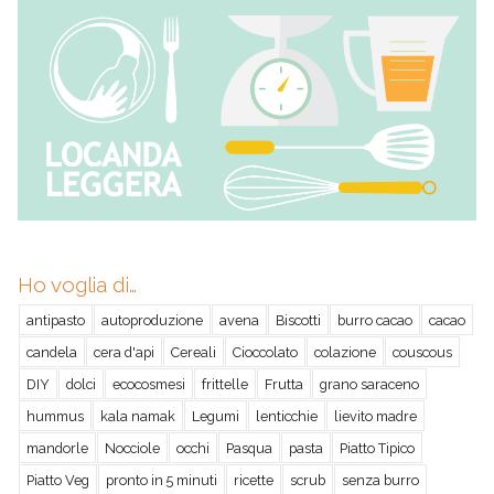
Ho voglia di…
antipasto
autoproduzione
avena
Biscotti
burro cacao
cacao
candela
cera d'api
Cereali
Cioccolato
colazione
couscous
DIY
dolci
ecocosmesi
frittelle
Frutta
grano saraceno
hummus
kala namak
Legumi
lenticchie
lievito madre
mandorle
Nocciole
occhi
Pasqua
pasta
Piatto Tipico
Piatto Veg
pronto in 5 minuti
ricette
scrub
senza burro