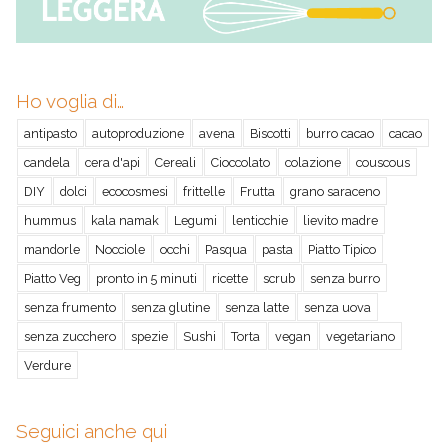
Ho voglia di…
antipasto
autoproduzione
avena
Biscotti
burro cacao
cacao
candela
cera d'api
Cereali
Cioccolato
colazione
couscous
DIY
dolci
ecocosmesi
frittelle
Frutta
grano saraceno
hummus
kala namak
Legumi
lenticchie
lievito madre
mandorle
Nocciole
occhi
Pasqua
pasta
Piatto Tipico
Piatto Veg
pronto in 5 minuti
ricette
scrub
senza burro
senza frumento
senza glutine
senza latte
senza uova
senza zucchero
spezie
Sushi
Torta
vegan
vegetariano
Verdure
Seguici anche qui