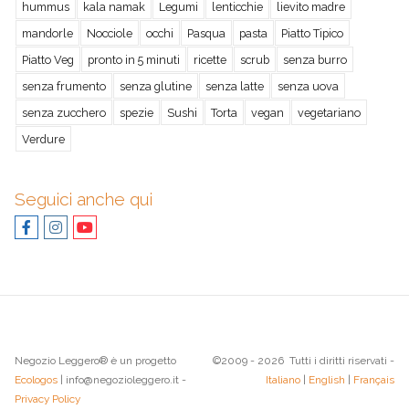
hummus
kala namak
Legumi
lenticchie
lievito madre
mandorle
Nocciole
occhi
Pasqua
pasta
Piatto Tipico
Piatto Veg
pronto in 5 minuti
ricette
scrub
senza burro
senza frumento
senza glutine
senza latte
senza uova
senza zucchero
spezie
Sushi
Torta
vegan
vegetariano
Verdure
Seguici anche qui
Negozio Leggero® è un progetto
©2009 - 2026 Tutti i diritti riservati -
Ecologos
| info@negozioleggero.it -
Italiano
|
English
|
Français
Privacy Policy