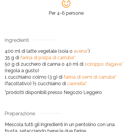
Per 4-6 persone
Ingredienti
400 ml di latte vegetale (soia o
avena*
)
35 g di
farina di polpa di carrube*
50 g di zucchero di canna o 40 ml di
sciroppo d’agave*
(regola a gusto)
1 cucchiaino colmo (3 g) di
farina di semi di carrube*
(facoltativo) ½ cucchiaino di
cannella*
*prodotti disponibili presso Negozio Leggero
Preparazione
Mescola tutti gli ingredienti in un pentolino con una
frusta, setacciando bene le due farine.