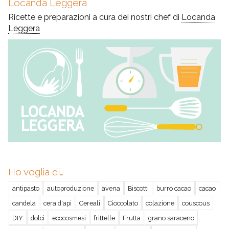
Locanda Leggera
Ricette e preparazioni a cura dei nostri chef di
Locanda
Leggera
Ho voglia di…
antipasto
autoproduzione
avena
Biscotti
burro cacao
cacao
candela
cera d'api
Cereali
Cioccolato
colazione
couscous
DIY
dolci
ecocosmesi
frittelle
Frutta
grano saraceno