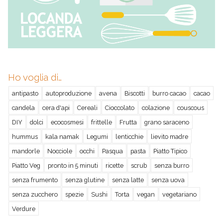
Ho voglia di…
antipasto
autoproduzione
avena
Biscotti
burro cacao
cacao
candela
cera d'api
Cereali
Cioccolato
colazione
couscous
DIY
dolci
ecocosmesi
frittelle
Frutta
grano saraceno
hummus
kala namak
Legumi
lenticchie
lievito madre
mandorle
Nocciole
occhi
Pasqua
pasta
Piatto Tipico
Piatto Veg
pronto in 5 minuti
ricette
scrub
senza burro
senza frumento
senza glutine
senza latte
senza uova
senza zucchero
spezie
Sushi
Torta
vegan
vegetariano
Verdure