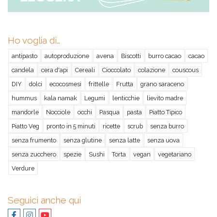
Ho voglia di…
antipasto
autoproduzione
avena
Biscotti
burro cacao
cacao
candela
cera d'api
Cereali
Cioccolato
colazione
couscous
DIY
dolci
ecocosmesi
frittelle
Frutta
grano saraceno
hummus
kala namak
Legumi
lenticchie
lievito madre
mandorle
Nocciole
occhi
Pasqua
pasta
Piatto Tipico
Piatto Veg
pronto in 5 minuti
ricette
scrub
senza burro
senza frumento
senza glutine
senza latte
senza uova
senza zucchero
spezie
Sushi
Torta
vegan
vegetariano
Verdure
Seguici anche qui