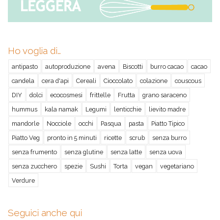
Ho voglia di…
antipasto
autoproduzione
avena
Biscotti
burro cacao
cacao
candela
cera d'api
Cereali
Cioccolato
colazione
couscous
DIY
dolci
ecocosmesi
frittelle
Frutta
grano saraceno
hummus
kala namak
Legumi
lenticchie
lievito madre
mandorle
Nocciole
occhi
Pasqua
pasta
Piatto Tipico
Piatto Veg
pronto in 5 minuti
ricette
scrub
senza burro
senza frumento
senza glutine
senza latte
senza uova
senza zucchero
spezie
Sushi
Torta
vegan
vegetariano
Verdure
Seguici anche qui