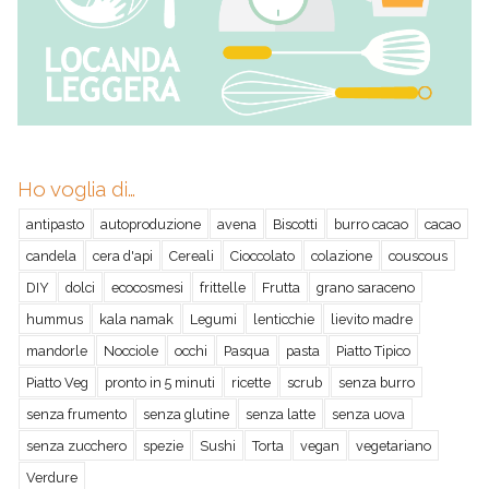
Ho voglia di…
antipasto
autoproduzione
avena
Biscotti
burro cacao
cacao
candela
cera d'api
Cereali
Cioccolato
colazione
couscous
DIY
dolci
ecocosmesi
frittelle
Frutta
grano saraceno
hummus
kala namak
Legumi
lenticchie
lievito madre
mandorle
Nocciole
occhi
Pasqua
pasta
Piatto Tipico
Piatto Veg
pronto in 5 minuti
ricette
scrub
senza burro
senza frumento
senza glutine
senza latte
senza uova
senza zucchero
spezie
Sushi
Torta
vegan
vegetariano
Verdure