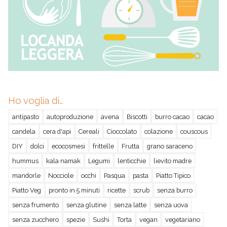
Ho voglia di…
antipasto
autoproduzione
avena
Biscotti
burro cacao
cacao
candela
cera d'api
Cereali
Cioccolato
colazione
couscous
DIY
dolci
ecocosmesi
frittelle
Frutta
grano saraceno
hummus
kala namak
Legumi
lenticchie
lievito madre
mandorle
Nocciole
occhi
Pasqua
pasta
Piatto Tipico
Piatto Veg
pronto in 5 minuti
ricette
scrub
senza burro
senza frumento
senza glutine
senza latte
senza uova
senza zucchero
spezie
Sushi
Torta
vegan
vegetariano