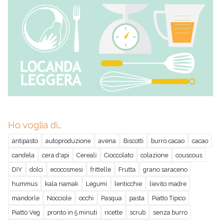
Ho voglia di…
antipasto
autoproduzione
avena
Biscotti
burro cacao
cacao
candela
cera d'api
Cereali
Cioccolato
colazione
couscous
DIY
dolci
ecocosmesi
frittelle
Frutta
grano saraceno
hummus
kala namak
Legumi
lenticchie
lievito madre
mandorle
Nocciole
occhi
Pasqua
pasta
Piatto Tipico
Piatto Veg
pronto in 5 minuti
ricette
scrub
senza burro