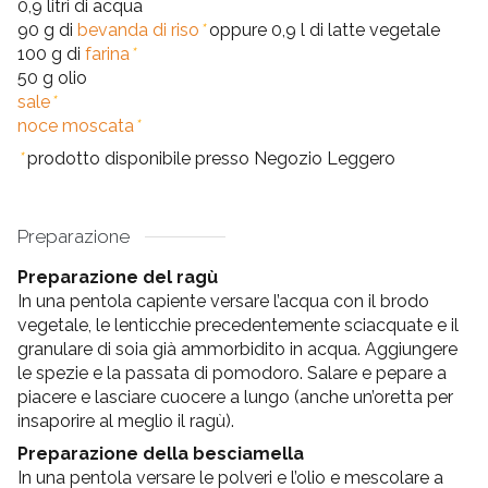
0,9 litri di acqua
90 g di
bevanda di riso
*
oppure 0,9 l di latte vegetale
100 g di
farina
*
50 g olio
sale
*
noce moscata
*
*
prodotto disponibile presso Negozio Leggero
Preparazione
Preparazione del ragù
In una pentola capiente versare l’acqua con il brodo
vegetale, le lenticchie precedentemente sciacquate e il
granulare di soia già ammorbidito in acqua. Aggiungere
le spezie e la passata di pomodoro. Salare e pepare a
piacere e lasciare cuocere a lungo (anche un’oretta per
insaporire al meglio il ragù).
Preparazione della besciamella
In una pentola versare le polveri e l’olio e mescolare a