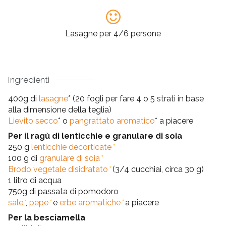
Lasagne per 4/6 persone
Ingredienti
400g di
lasagne
* (20 fogli per fare 4 o 5 strati in base
alla dimensione della teglia)
Lievito secco
* o
pangrattato aromatico
* a piacere
Per il ragù di lenticchie e granulare di soia
250 g
lenticchie decorticate
*
100 g di
granulare di soia
*
Brodo vegetale disidratato
*
(3/4 cucchiai, circa 30 g)
1 litro di acqua
750g di passata di pomodoro
sale
*
,
pepe
*
e
erbe aromatiche
*
a piacere
Per la besciamella