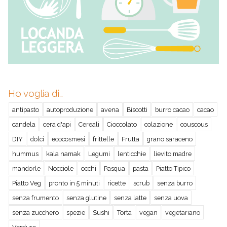
Ho voglia di…
antipasto
autoproduzione
avena
Biscotti
burro cacao
cacao
candela
cera d'api
Cereali
Cioccolato
colazione
couscous
DIY
dolci
ecocosmesi
frittelle
Frutta
grano saraceno
hummus
kala namak
Legumi
lenticchie
lievito madre
mandorle
Nocciole
occhi
Pasqua
pasta
Piatto Tipico
Piatto Veg
pronto in 5 minuti
ricette
scrub
senza burro
senza frumento
senza glutine
senza latte
senza uova
senza zucchero
spezie
Sushi
Torta
vegan
vegetariano