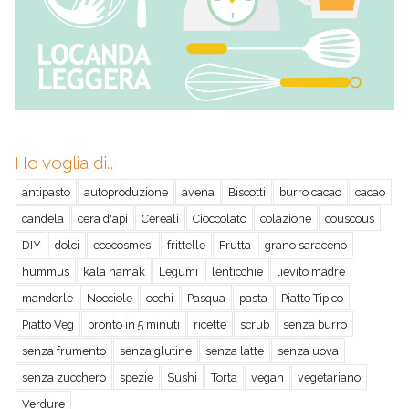
Ho voglia di…
antipasto
autoproduzione
avena
Biscotti
burro cacao
cacao
candela
cera d'api
Cereali
Cioccolato
colazione
couscous
DIY
dolci
ecocosmesi
frittelle
Frutta
grano saraceno
hummus
kala namak
Legumi
lenticchie
lievito madre
mandorle
Nocciole
occhi
Pasqua
pasta
Piatto Tipico
Piatto Veg
pronto in 5 minuti
ricette
scrub
senza burro
senza frumento
senza glutine
senza latte
senza uova
senza zucchero
spezie
Sushi
Torta
vegan
vegetariano
Verdure